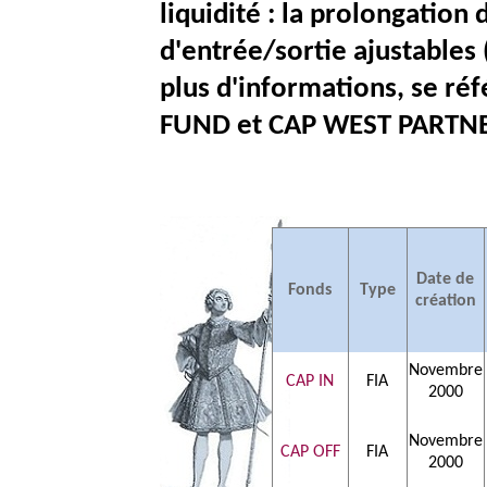
liquidité : la prolongation 
d'entrée/sortie ajustables 
plus d'informations, se ré
FUND et CAP WEST PARTN
Date de
Fonds
Type
création
Novembre
CAP IN
FIA
2000
Novembre
CAP OFF
FIA
2000