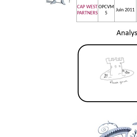
CAP WEST
OPCVM
Juin 2011
PARTNERS
5